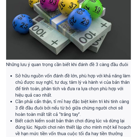
Những lưu ý quan trọng cần biết khi đánh đề 3 càng đầu đuôi
Sở hữu nguồn vốn đánh đề lớn, phù hợp với khả năng làm
chủ được suy nghĩ, tư duy, tâm lý và hành vi của bản thân
để tính toán, phân tích và đưa ra lựa chọn phù hợp với
hiệu quả cao nhất.
Cần phải cẩn thận, tỉ mỉ hay đặc biệt kiên trì khi tính càng
3 đề đầu đuôi bởi nếu từ bỏ giữa chừng người chơi sẽ
hoàn toàn mất tất cả “trắng tay”.
Biết cách kiểm soát bản thân chơi đúng lúc và dừng lại
đúng lúc. Người chơi nên thiết lập cho mình một kế hoạch
về hạn mức tiền vốn thua cuộc tối đa hay tiền thưởng