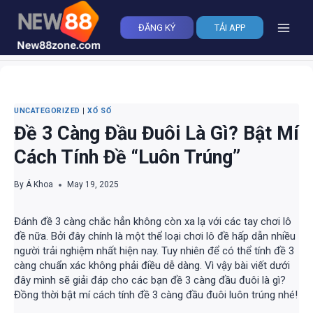
Skip
to
ĐĂNG KÝ
TẢI APP
content
UNCATEGORIZED
|
XỔ SỐ
Đề 3 Càng Đầu Đuôi Là Gì? Bật Mí
Cách Tính Đề “Luôn Trúng”
By
Á Khoa
May 19, 2025
Đánh đề 3 càng chắc hẳn không còn xa lạ với các tay chơi lô
đề nữa. Bởi đây chính là một thể loại chơi lô đề hấp dẫn nhiều
người trải nghiệm nhất hiện nay. Tuy nhiên để có thể tính đề 3
càng chuẩn xác không phải điều dễ dàng. Vì vậy bài viết dưới
đây mình sẽ giải đáp cho các bạn đề 3 càng đầu đuôi là gì?
Đồng thời bật mí cách tính đề 3 càng đầu đuôi luôn trúng nhé!