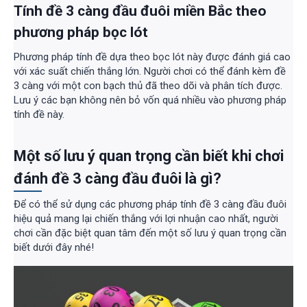
Tính đề 3 càng đầu đuôi miền Bắc theo
phương pháp bọc lót
Phương pháp tính đề dựa theo bọc lót này được đánh giá cao
với xác suất chiến thắng lớn. Người chơi có thể đánh kèm đề
3 càng với một con bạch thủ đã theo dõi và phân tích được.
Lưu ý các bạn không nên bỏ vốn quá nhiều vào phương pháp
tính đề này.
Một số lưu ý quan trọng cần biết khi chơi
đánh đề 3 càng đầu đuôi là gì?
Để có thể sử dụng các phương pháp tính đề 3 càng đầu đuôi
hiệu quả mang lại chiến thắng với lợi nhuận cao nhất, người
chơi cần đặc biệt quan tâm đến một số lưu ý quan trọng cần
biết dưới đây nhé!