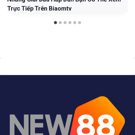
Trực Tiếp Trên Biaomtv