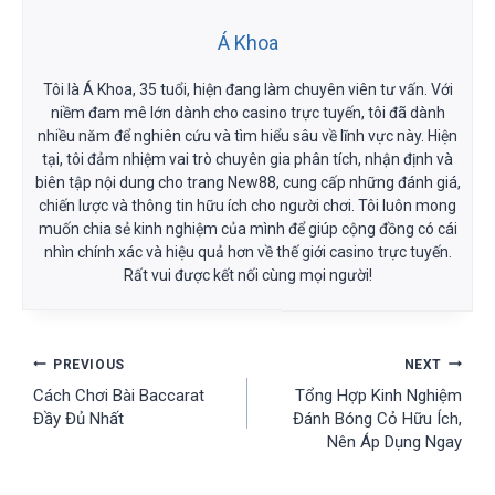
Á Khoa
Tôi là Á Khoa, 35 tuổi, hiện đang làm chuyên viên tư vấn. Với
niềm đam mê lớn dành cho casino trực tuyến, tôi đã dành
nhiều năm để nghiên cứu và tìm hiểu sâu về lĩnh vực này. Hiện
tại, tôi đảm nhiệm vai trò chuyên gia phân tích, nhận định và
biên tập nội dung cho trang New88, cung cấp những đánh giá,
chiến lược và thông tin hữu ích cho người chơi. Tôi luôn mong
muốn chia sẻ kinh nghiệm của mình để giúp cộng đồng có cái
nhìn chính xác và hiệu quả hơn về thế giới casino trực tuyến.
Rất vui được kết nối cùng mọi người!
Post
PREVIOUS
NEXT
Cách Chơi Bài Baccarat
Tổng Hợp Kinh Nghiệm
navigation
Đầy Đủ Nhất
Đánh Bóng Cỏ Hữu Ích,
Nên Áp Dụng Ngay