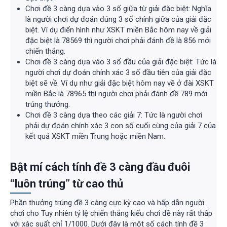
Chơi đề 3 càng dựa vào 3 số giữa từ giải đặc biệt: Nghĩa
là người chơi dự đoán đúng 3 số chính giữa của giải đặc
biệt. Ví dụ điển hình như XSKT miền Bắc hôm nay về giải
đặc biệt là 78569 thì người chơi phải đánh đề là 856 mới
chiến thắng.
Chơi đề 3 càng dựa vào 3 số đầu của giải đặc biệt: Tức là
người chơi dự đoán chính xác 3 số đầu tiên của giải đặc
biệt sẽ về. Ví dụ như giải đặc biệt hôm nay về ở đài XSKT
miền Bắc là 78965 thì người chơi phải đánh đề 789 mới
trúng thưởng.
Chơi đề 3 càng dựa theo các giải 7: Tức là người chơi
phải dự đoán chính xác 3 con số cuối cùng của giải 7 của
kết quả XSKT miền Trung hoặc miền Nam.
Bật mí cách tính đề 3 càng đầu đuôi
“luôn trúng” từ cao thủ
Phần thưởng trúng đề 3 càng cực kỳ cao và hấp dẫn người
chơi cho Tuy nhiên tỷ lệ chiến thắng kiểu chơi đề này rất thấp
với xác suất chỉ 1/1000. Dưới đây là một số cách tính đề 3