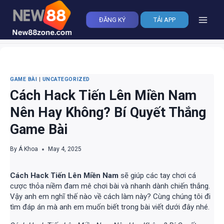
Skip
to
ĐĂNG KÝ
TẢI APP
content
GAME BÀI
|
UNCATEGORIZED
Cách Hack Tiến Lên Miền Nam
Nên Hay Không? Bí Quyết Thắng
Game Bài
By
Á Khoa
May 4, 2025
Cách Hack Tiến Lên Miền Nam
sẽ giúp các tay chơi cá
cược thỏa niềm đam mê chơi bài và nhanh dành chiến thắng.
Vậy anh em nghĩ thế nào về cách làm này? Cùng chúng tôi đi
tìm đáp án mà anh em muốn biết trong bài viết dưới đây nhé.