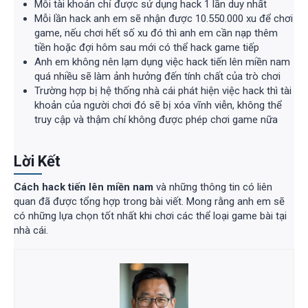
Mỗi tài khoản chỉ được sử dụng hack 1 lần duy nhất
Mỗi lần hack anh em sẽ nhận được 10.550.000 xu để chơi
game, nếu chơi hết số xu đó thì anh em cần nạp thêm
tiền hoặc đợi hôm sau mới có thể hack game tiếp
Anh em không nên lạm dụng việc hack tiến lên miền nam
quá nhiều sẽ làm ảnh hưởng đến tính chất của trò chơi
Trường hợp bị hệ thống nhà cái phát hiện việc hack thì tài
khoản của người chơi đó sẽ bị xóa vĩnh viễn, không thể
truy cập và thậm chí không được phép chơi game nữa
Lời Kết
Cách hack tiến lên miền nam
và những thông tin có liên
quan đã được tổng hợp trong bài viết. Mong rằng anh em sẽ
có những lựa chọn tốt nhất khi chơi các thể loại game bài tại
nhà cái.