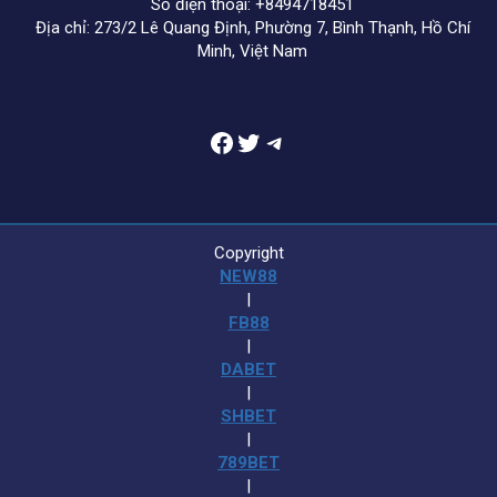
Số điện thoại: +8494718451
Địa chỉ: 273/2 Lê Quang Định, Phường 7, Bình Thạnh, Hồ Chí
Minh, Việt Nam
Facebook
Twitter
Telegram
Copyright
NEW88
|
FB88
|
DABET
|
SHBET
|
789BET
|