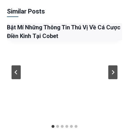
Similar Posts
Bật Mí Những Thông Tin Thú Vị Về Cá Cược
Điền Kinh Tại Cobet