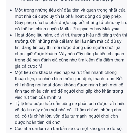
Một trong những tiêu chí đầu tiên và quan trọng nhất của
một nhà cá cược uy tín là phải hoạt động có giấy phép.
Giấy phép của họ phải được cấp bởi những tổ chức uy tín,
có thể bởi chính quyền Malta, Philippines hay Malaysia…
Hoạt động lâu năm, có vị trí, thương hiệu nổi tiếng trên thị
trường. Chỉ những nhà cái làm ăn lâu năm mà có đủ uy
tín, đáng tin cậy thì mới được đông đảo người chơi lựa
chọn, giữ được khách. Vậy nên đây cũng là tiêu chí quan
trọng để bạn đánh giá cũng như tìm kiếm địa điểm tham
gia cá cược.M
Một tiêu chí khác là việc nạp và rút tiền nhanh chóng,
thuận tiện, có nhiều hình thức giao dịch, thanh toán. Bởi
chỉ những nơi hoạt động không được minh bạch mới cố
tình tạo nhiều cản trở để người chơi gặp khó khăn trong
việc rút tiền của mình ra.
Tỷ lệ kèo cược hấp dẫn cũng sẽ phản ánh được rất nhiều
về độ tin cậy của một nhà cái. Thậm chí với những nhà
cái có tài chính lớn, vốn đầu tư mạnh, người chơi còn
được hoàn tiền khi chơi.
Các nhà cái làm ăn bài bản sẽ có một kho game đồ sộ,